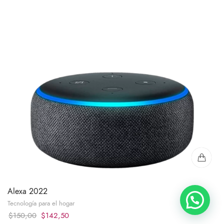
Alexa 2022
Tecnología para el hogar
Original
Current
$
150,00
$
142,50