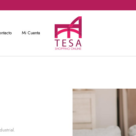
ntacto
Mi Cuenta
dustrial.