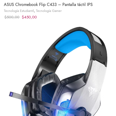
ASUS Chromebook Flip C433 – Pantalla táctil IPS
Tecnología Estudiantil
,
Tecnología Gamer
Original
Current
$
500,00
$
450,00
price
price
was:
is:
$500,00.
$450,00.