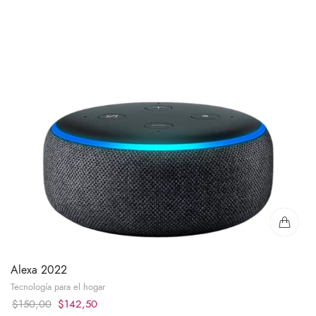
Alexa 2022
Tecnología para el hogar
Original
Current
$
150,00
$
142,50