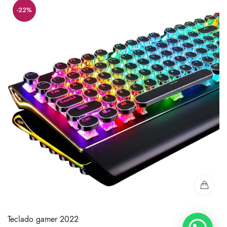
-22%
$65,00.
$50,00.
Teclado gamer 2022