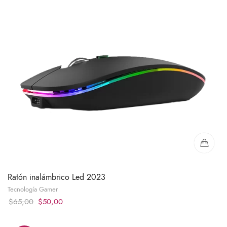
Ratón inalámbrico Led 2023
Tecnología Gamer
Original
Current
$
65,00
$
50,00
price
price
was:
is: