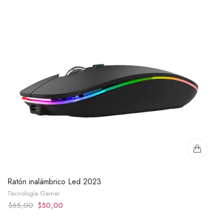
Ratón inalámbrico Led 2023
Tecnología Gamer
Original
Current
$
65,00
$
50,00
price
price