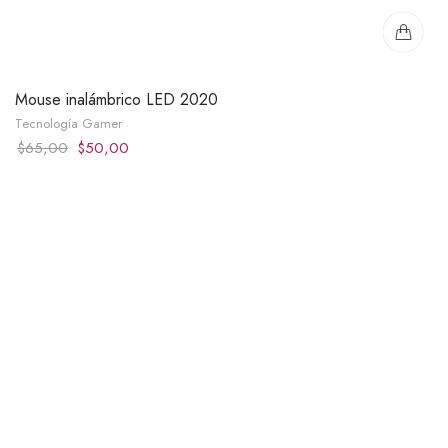
Mouse inalámbrico LED 2020
Tecnología Gamer
Original
Current
$
65,00
$
50,00
price
price
was:
is:
$65,00.
$50,00.