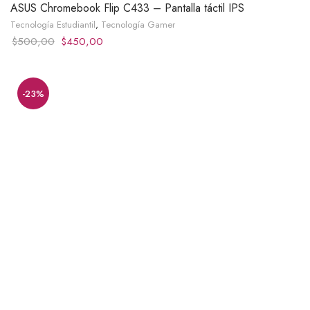
ASUS Chromebook Flip C433 – Pantalla táctil IPS
Tecnología Estudiantil
,
Tecnología Gamer
Original
Current
$
500,00
$
450,00
price
price
was:
is:
$500,00.
$450,00.
-23%