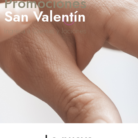
P
r
o
m
o
c
i
o
n
e
s
San Valentín
I
n
g
r
e
s
a
a
C
r
e
m
a
s
y
l
o
c
i
o
n
e
s