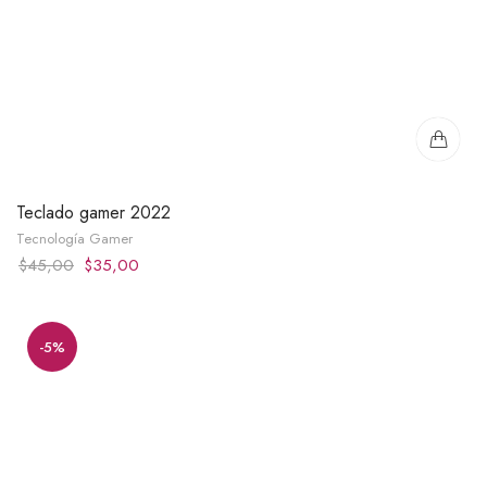
Teclado gamer 2022
Tecnología Gamer
Original
Current
$
45,00
$
35,00
price
price
was:
is:
$45,00.
$35,00.
-5%