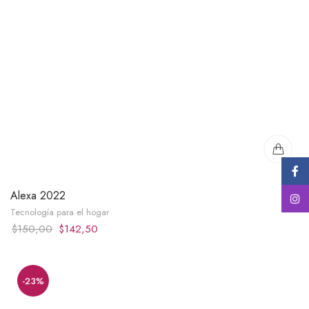
Alexa 2022
Tecnología para el hogar
Original
Current
$
150,00
$
142,50
price
price
was:
is:
$150,00.
$142,50.
-23%